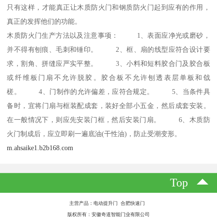
只有这样，才能真正让木质防火门和钢质防火门起到应有的作用，
真正的发挥他们的功能。
木质防火门生产方法以及注意事项： 1、表面应净光或磨砂，
并不得有刨痕、毛刺和锤印。 2、框、扇的线型应符合设计要
求，割角、拼缝应严实平整。 3、小料和短料胶合门及胶合板
或纤维板门扇不允许脱胶。胶合板不允许刨透表层单板和戗
槎。 4、门制作的允许偏差，应符合规定。 5、当条件具
备时，宜将门扇与框装配成套，装好全部小五金，然后成套安装。
在一般情况下，则应先安装门框，然后安装门扇。 6、木质防
火门制成后，应立即刷一遍底油(干性油)，防止受潮变形。
m.ahsaike1.b2b168.com
Top
主营产品：电动提升门 合肥快速门
版权所有：安徽奇道智能门业有限公司