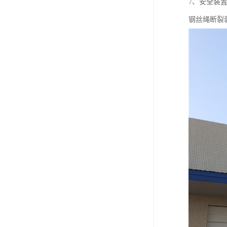
7、安全装
钢丝绳断裂