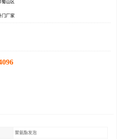
市蜀山区
升门厂家
4096
聚氨酯发泡