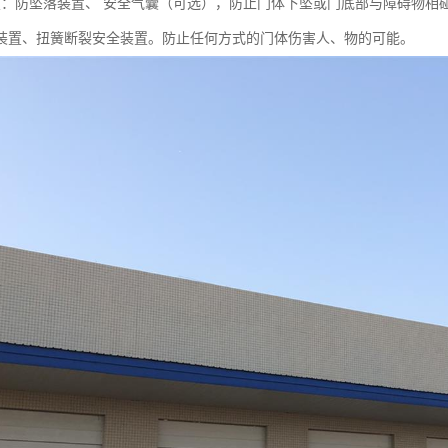
置：防坠落装置、 安全气囊（可选），防止门体下坠或门底部与障碍物相
装置、扭簧断裂安全装置。防止任何方式的门体伤害人、物的可能。