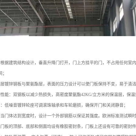
：
：根据建筑结构设计，垂直升降门打开，门上方挂平的门，不占用任何室
间；
双层镀锌钢板与聚氨酯层，表面的压力设计可以使门板保持不变，易于清
热性能：双钢板以减少热损失，高密度聚氨酯42KG/立方米的保温层，保
离：低噪音镀锌轮座可调滚珠轴承和车轮磨损，确保开门和关闭静音；
：当门体达到宽度时，设计一个外部钢筋以保证其强度。欧洲标准测试瞬时
：门板的顶部、底部和侧面均设有橡胶密封条，门板上还设有可靠的密封