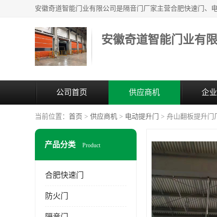
安徽奇道智能门业有
公司首页
供应商机
企业
当前位置：
首页
>
供应商机
>
电动提升门
> 舟山翻板提升门
产品分类
Product
合肥快速门
防火门
隔音门