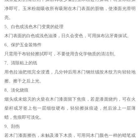
净即可。玉米粉能吸收所有吸附在木门表面的脏物，使漆面光滑明
亮。
5、白色或浅色木门变黄的处理
木门表面的白色或浅色油漆，日久会变色，可用抹布沾牙膏抹试。
6、保护五金装饰件
只需用干布轻轻擦拭即可，不要使用含化学物质的清洁剂。
7、清除粘上的纸
用色拉油把纸完全浸透，几分钟后用木门钢丝绒按木纹方向轻轻地
擦。擦干之后上光。
8、淡化烧痕
烟头或未熄灭的火柴在木门漆面留下焦痕，若是漆面烧灼，可在火
柴杆或牙签上包一层细纹硬布，轻轻擦抹痕迹，然后涂上一层薄
蜡，焦痕即可淡化。
9、刮伤
若木门漆面擦伤，未触及漆下木质，可用同木门颜色一样的蜡笔或