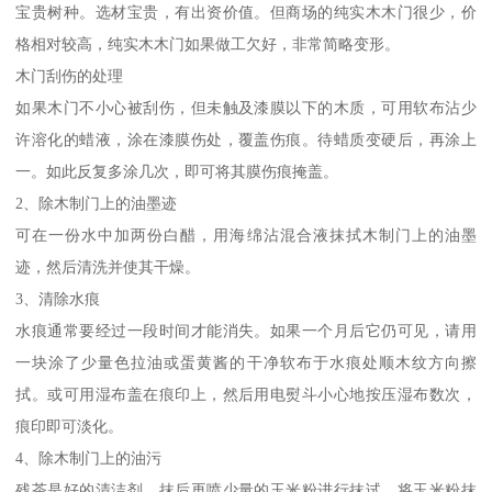
宝贵树种。选材宝贵，有出资价值。但商场的纯实木木门很少，价
格相对较高，纯实木木门如果做工欠好，非常简略变形。
木门刮伤的处理
如果木门不小心被刮伤，但未触及漆膜以下的木质，可用软布沾少
许溶化的蜡液，涂在漆膜伤处，覆盖伤痕。待蜡质变硬后，再涂上
一。如此反复多涂几次，即可将其膜伤痕掩盖。
2、除木制门上的油墨迹
可在一份水中加两份白醋，用海绵沾混合液抹拭木制门上的油墨
迹，然后清洗并使其干燥。
3、清除水痕
水痕通常要经过一段时间才能消失。如果一个月后它仍可见，请用
一块涂了少量色拉油或蛋黄酱的干净软布于水痕处顺木纹方向擦
拭。或可用湿布盖在痕印上，然后用电熨斗小心地按压湿布数次，
痕印即可淡化。
4、除木制门上的油污
残茶是好的清洁剂，抹后再喷少量的玉米粉进行抹试，将玉米粉抹