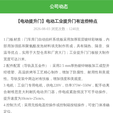
公司动态
【电动提升门】电动工业提升门有这些特点
2026-08-03
浏览次数：
1240
次
1.门板材质：门车库门自动抬杆系统板采用加厚双层镀锌彩钢板，内
部用加强筋和聚氨酯发泡材料填充制作而成，具有隔热、隔音、保
温等优点，实用于大型仓库和厂房大门；工业提升门门板较大制作
宽度可达21米。
2.配件配置（导轨及五金件）：采用2.5 mm厚热镀锌钢板加工成型并
经喷塑、高温烘烤等工艺精心制作，增加了防腐性、耐用性和美观
性。导轨安装中两边衬有扶板，增加强度和美观度。
3.电机：工业门专用电机，供电220V，功率375W~550W，配手动离
合耐维思意大利耐氏电动开门器，停电或紧急情况下可手动操作。
提升速度为10cm/s~25cm/s。
4.控制方式：采用无线电遥控操作或控制箱按钮操作，可使门体准确
定位。