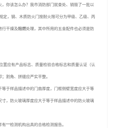
火，你该怎么办？我市消防部门就查处、销毁了一批以
照规定，钢、木质防火门按耐火限可分为甲级、乙级、丙
进行干燥及
阻燃
处理，其中所用的五金配件也必须是防
的位置应有产品标志、质量检验合格标志和质量认证（认
印；割角、拼缝应严实平整。
于等于样品描述中的门扇厚度，门框侧壁宽度应大于等
尺寸，防火玻璃厚度应大于等于样品描述中的防火玻璃
有**检测机构出具的合格检测报告。