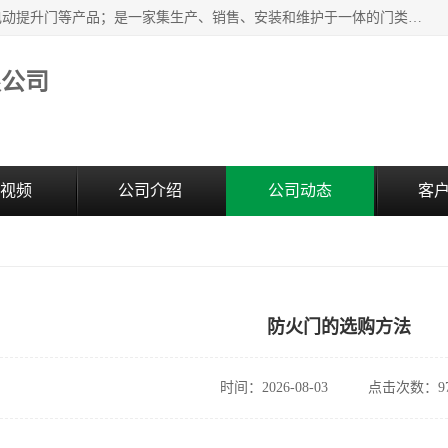
安徽奇道智能门业有限公司是隔音门厂家主营合肥快速门、电动提升门等产品；是一家集生产、销售、安装和维护于一体的门类产品供应商，公司拥有二十多名技术人员。产品种类丰富，各项性能均符合设计要求，可广泛应用于各行各业。的服务团队，24小时服务。
限公司
视频
公司介绍
公司动态
客
防火门的选购方法
时间：2026-08-03
点击次数：97