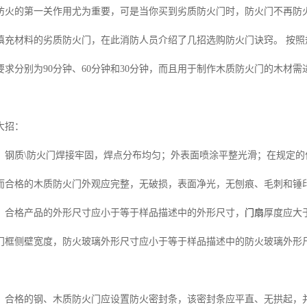
防火的第一关作用尤为重要，可是当你买到劣质防火门时，防火门不再防
填充材料的劣质防火门，在此消防人员介绍了几招选购防火门诀窍。 按
求分别为90分钟、60分钟和30分钟，而且用于制作木质防火门的木材需
大招：
，钢质\防火门焊接牢固，焊点分布均匀；外表面喷涂平整光滑；在规定
而合格的木质防火门外观应完整，无破损，表面净光，无刨痕、毛刺和锤
，合格产品的外形尺寸应小于等于样品描述中的外形尺寸，
门扇
厚度应大
门框侧壁宽度，防火玻璃外形尺寸应小于等于样品描述中的防火玻璃外形
，合格的钢、木质防火门应设置防火密封条，该密封条应平直、无拱起，并