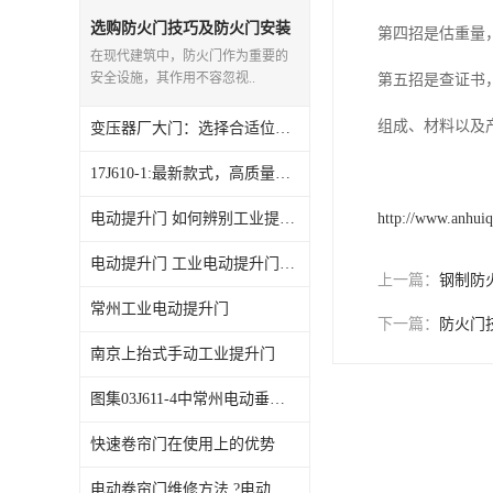
选购防火门技巧及防火门安装
第四招是估重量
方法
在现代建筑中，防火门作为重要的
安全设施，其作用不容忽视..
第五招是查证书
组成、材料以及
变压器厂大门：选择合适位置的厂房*
17J610-1:最新款式，高质量的产品
电动提升门 如何辨别工业提升门质量
http://www.anhui
电动提升门 工业电动提升门性能特点
上一篇：
钢制防
常州工业电动提升门
下一篇：
防火门
南京上抬式手动工业提升门
图集03J611-4中常州电动垂直提升门
快速卷帘门在使用上的优势
电动卷帘门维修方法 ?电动卷帘门使用注意事项