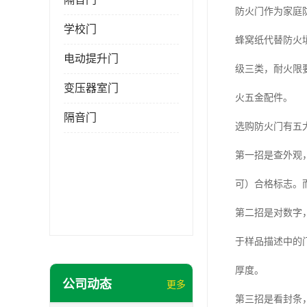
防火门作为家庭
学校门
蜂窝纸代替防火
电动提升门
级三类，耐火限要
变压器室门
火五金配件。
隔音门
选购防火门有五
第一招是查外观
可）合格标志。
第二招是对数字
于样品描述中的
厚度。
公司动态
更多
第三招是看封条